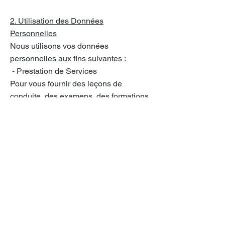
2. Utilisation des Données
Personnelles
Nous utilisons vos données
personnelles aux fins suivantes :
-
Prestation de Services
Pour vous fournir des leçons de
conduite, des examens, des formations,
des informations relatives à votre
permis de conduire et pour gérer votre
dossier au sein de notre auto-école.
- Communication
Pour vous contacter par e-mail
Éditeur du site vlbconduite.com
Wix
Wix.com Inc.
Adresse : 500 Terry A François Blvd